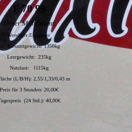
F 70 99
Unser Multitalent:
Wendiger Einachser
zul. Gesamtgewicht: 1350kg
Leergewicht: 235kg
Nutzlast: 1115kg
läche (L/B/H): 2,55/1,33/0,43 m
Preis für 3 Stunden: 20,00€
Tagespreis (24 Std.): 40,00€